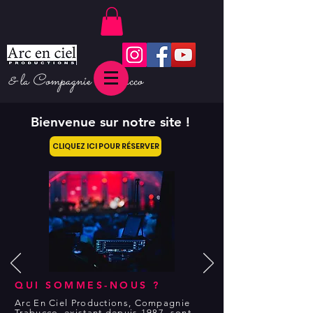
& la Compagnie Trabucco
Bienvenue sur notre site !
CLIQUEZ ICI POUR RÉSERVER
QUI SOMMES-NOUS ?
Arc En Ciel Productions, Compagnie
Trabucco, existant depuis 1987, sont