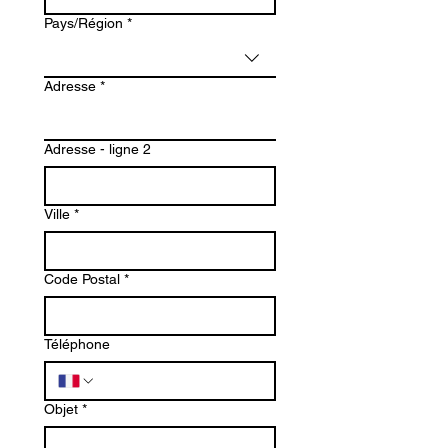
Adresse multiligne
Pays/Région
*
Adresse
*
Adresse - ligne 2
Ville
*
Code Postal
*
Téléphone
Objet
*