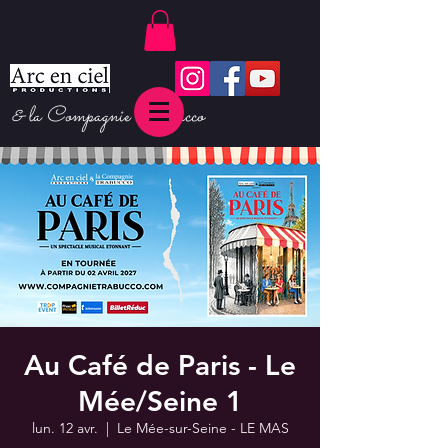
& la Compagnie Trabucco
Au Café de Paris - Le
Mée/Seine 1
lun. 12 avr.
  |  
Le Mée-sur-Seine - LE MAS