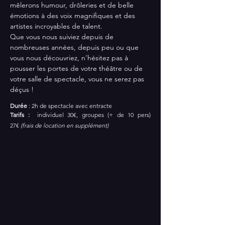
mêlerons humour, drôleries et de belle 
émotions à des voix magnifiques et des 
artistes incroyables de talent.
Que vous nous suiviez depuis de 
nombreuses années, depuis peu ou que 
vous nous découvriez, n’hésitez pas à 
pousser les portes de votre théâtre ou de 
votre salle de spectacle, vous ne serez pas 
déçus !
Durée
 : 2h de spectacle avec entracte
Tarifs : 
 individuel 30€, groupes (+ de 10 pers) 
27€ 
(frais de location en supplément)