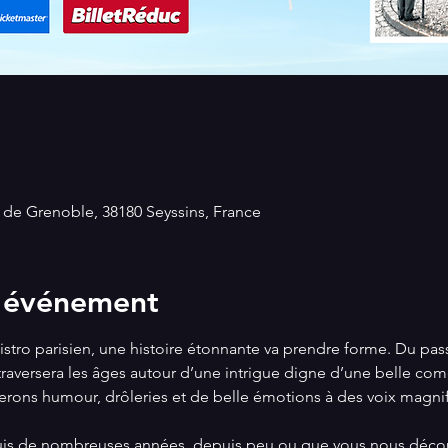
. de Grenoble, 38180 Seyssins, France
l'événement
istro parisien, une histoire étonnante va prendre forme. Du pas
e traversera les âges autour d’une intrigue digne d’une belle co
ons humour, drôleries et de belle émotions à des voix magnifiq
is de nombreuses années, depuis peu ou que vous nous découvr