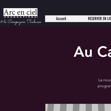
Accueil
RESERVER EN LI
 la Compagnie Trabucco
Au Ca
La nou
program