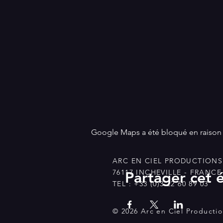
Google Maps a été bloqué en raison 
ARC EN CIEL PRODUCTIONS 
76117 INCHEVILLE - FRANCE
Partager cet
TEL : +33 (0)3 22 60 89 03
© 2026 Arc en Ciel Producti