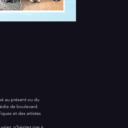
sé au présent ou du 
médie de boulevard. 
ues et des artistes 
iez, n’hésitez pas à 