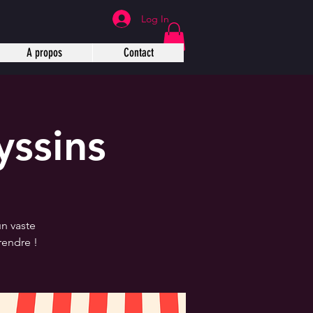
Log In
A propos
Contact
yssins
n vaste
rendre !