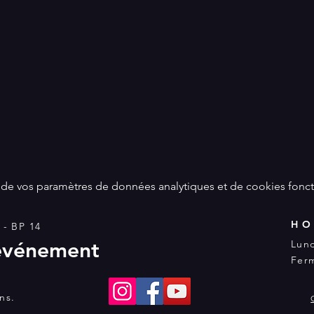
de vos paramètres de données analytiques et de cookies fonct
HO
- BP 14
 événement
Lund
Ferm
ons.