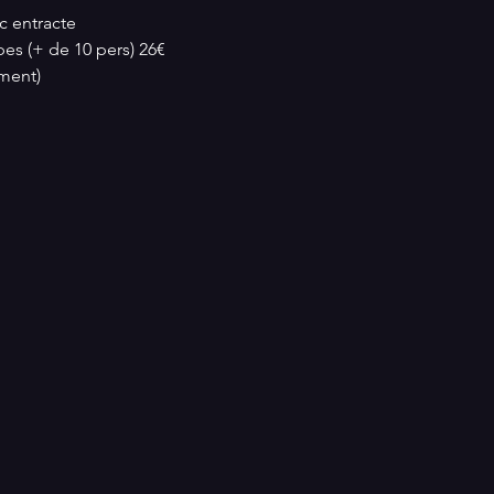
c entracte
pes (+ de 10 pers) 26€ 
ément)