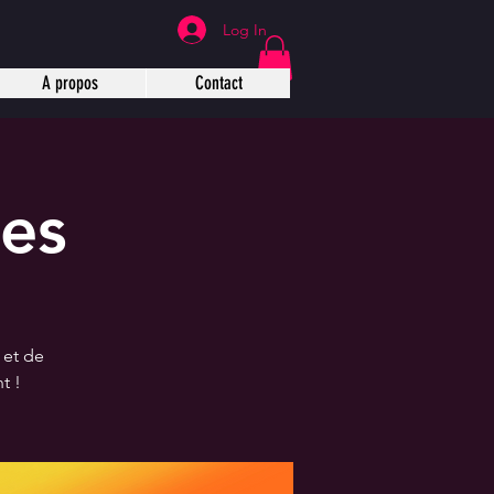
Log In
A propos
Contact
les
 et de
t !