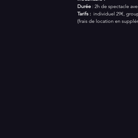
Durée
 : 2h de spectacle ave
Tarifs : 
 individuel 29€, grou
(frais de location en suppl