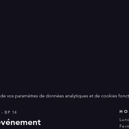
de vos paramètres de données analytiques et de cookies fonct
HO
- BP 14
 événement
Lund
Ferm