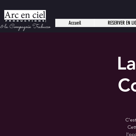
Accueil
RESERVER EN LI
 la Compagnie Trabucco
La
C
C’es
Cet
l’oc