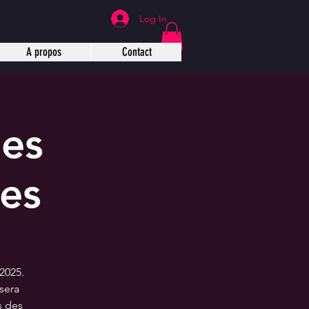
Log In
A propos
Contact
des
es
2025.
sera
s des