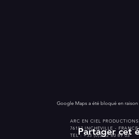
Google Maps a été bloqué en raison 
ARC EN CIEL PRODUCTIONS 
76117 INCHEVILLE - FRANCE
Partager cet
TEL : +33 (0)3 22 60 89 03