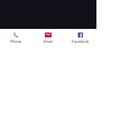
Phone
Email
Facebook
Partager cet événement
ARC EN CIEL PRODUCTIONS -
BP 14
76117 INCHEVILLE - FRANCE
TEL : +33 (0)3 22 60 89 03