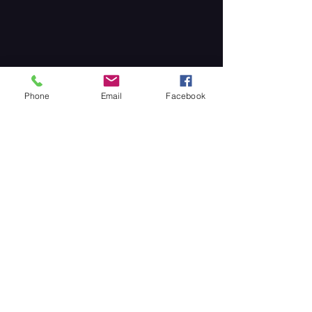
Phone
Email
Facebook
Partager cet événement
ARC EN CIEL PRODUCTIONS -
BP 14
76117 INCHEVILLE - FRANCE
TEL : +33 (0)3 22 60 89 03