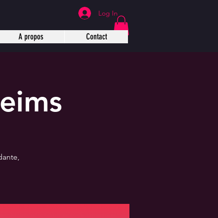
Log In
A propos
Contact
Reims
dante,