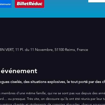
 VERT, 11 Pl. du 11 Novembre, 51100 Reims, France
l'événement
ogues ciselés, des situations explosives, le tout porté par des 
eurs membres d’une même famille, qui ne se sont pas vus depuis des ann
d… ou presque. Très vite, on découvre qu’ils ont été réunis par leur t
, numéros chantés et règlements de comptes absurdes, chacun soupçonn