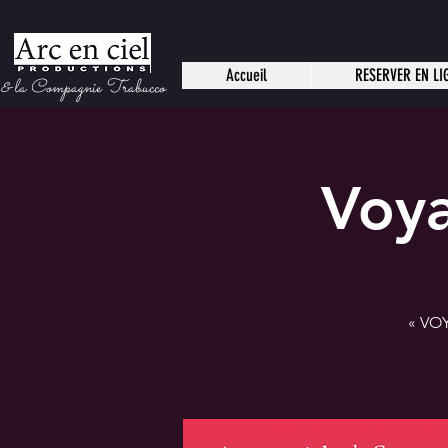
Accueil
RESERVER EN LI
 la Compagnie Trabucco
Voya
« VOY